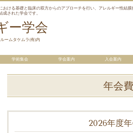
における基礎と臨床の双方からのアプローチを行い、アレルギー性結膜
結成された学会です。
ギー学会
ッフルームタケムラ(有)内
学術集会
学会案内
入会案内
年会
2026年度